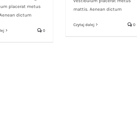
vestibulum placerat metus
lum placerat metus
mattis. Aenean dictum
 Aenean dictum
Czytaj dalej
0
lej
0