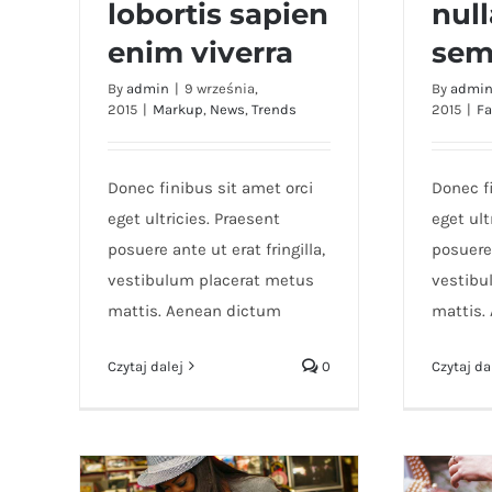
lobortis sapien
null
Aenean lobortis sapien
Nunc
enim viverra
sem
enim viverra
By
admin
|
9 września,
By
admi
2015
|
Markup
,
News
,
Trends
2015
|
Fa
Donec finibus sit amet orci
Donec f
eget ultricies. Praesent
eget ult
posuere ante ut erat fringilla,
posuere 
vestibulum placerat metus
vestibu
mattis. Aenean dictum
mattis.
Czytaj dalej
0
Czytaj da