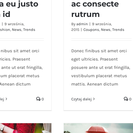
a eu justo
ac consecte
 fermint nulla eu
Cras ac nulla ac consecte
 id
rutrum
justo sem id
rutrum
n
|
9 września,
By
admin
|
9 września,
shion
,
News
,
Trends
2015
|
Coupons
,
News
,
Trends
inibus sit amet orci
Donec finibus sit amet orci
ricies. Praesent
eget ultricies. Praesent
ante ut erat fringilla,
posuere ante ut erat fringilla,
lum placerat metus
vestibulum placerat metus
 Aenean dictum
mattis. Aenean dictum
lej
0
Czytaj dalej
0