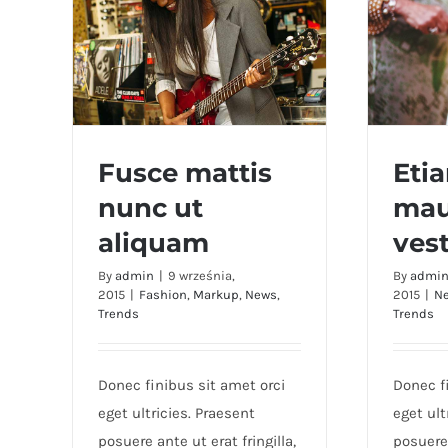
Fusce mattis
Eti
nunc ut
mau
Fusce mattis nunc ut
Etia
aliquam
ves
aliquam
By
admin
|
9 września,
By
admi
2015
|
Fashion
,
Markup
,
News
,
2015
|
N
Trends
Trends
Donec finibus sit amet orci
Donec f
eget ultricies. Praesent
eget ult
posuere ante ut erat fringilla,
posuere 