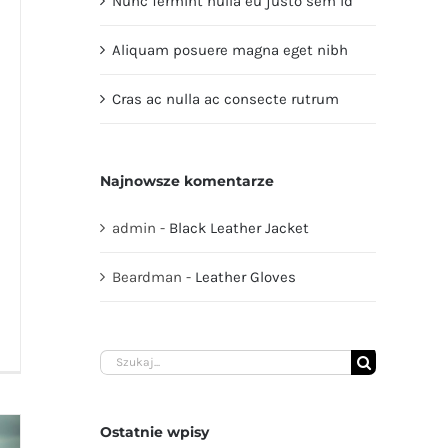
Nunc fermint nulla eu justo sem id
Aliquam posuere magna eget nibh
Cras ac nulla ac consecte rutrum
Najnowsze komentarze
admin
-
Black Leather Jacket
Beardman
-
Leather Gloves
Szukaj
Ostatnie wpisy