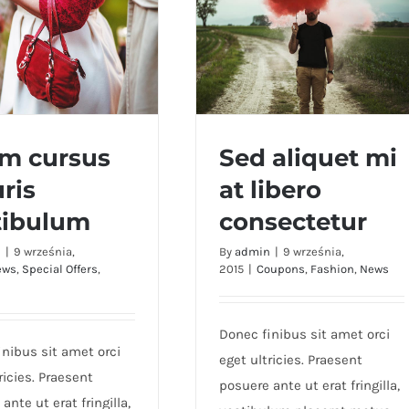
am cursus
Sed aliquet mi
ris
at libero
m cursus mauris
Sed aliquet mi at libero
tibulum
consectetur
vestibulum
consectetur
n
|
9 września,
By
admin
|
9 września,
ews
,
Special Offers
,
2015
|
Coupons
,
Fashion
,
News
Donec finibus sit amet orci
inibus sit amet orci
eget ultricies. Praesent
ricies. Praesent
posuere ante ut erat fringilla,
ante ut erat fringilla,