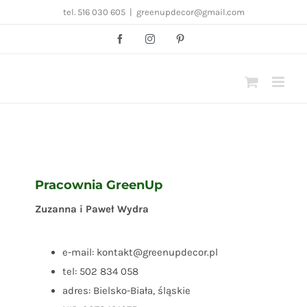
Przejdź
tel. 516 030 605
|
greenupdecor@gmail.com
do
Facebook
Instagram
Pinterest
zawartości
Pracownia GreenUp
Zuzanna i Paweł Wydra
e-mail: kontakt@greenupdecor.pl
tel: 502 834 058
adres: Bielsko-Biała, śląskie