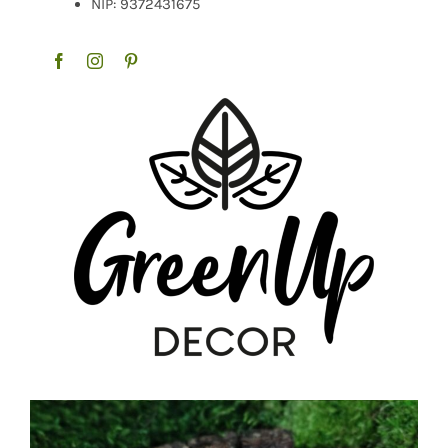
NIP: 9372431675