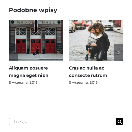
Podobne wpisy
quam posuere
Cras ac nulla ac
Fusce ma
na eget nibh
consecte rutrum
aliquam
eśnia, 2015
9 września, 2015
9 września,
Szukaj