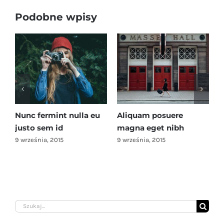
Podobne wpisy
unc fermint nulla eu
Aliquam posuere
Cras a
usto sem id
magna eget nibh
conse
 września, 2015
9 września, 2015
9 wrześn
Szukaj