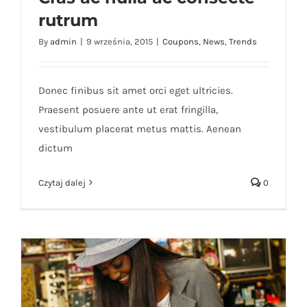
rutrum
By
admin
|
9 września, 2015
|
Coupons
,
News
,
Trends
Cras ac nulla ac consecte rutrum
Donec finibus sit amet orci eget ultricies.
Praesent posuere ante ut erat fringilla,
vestibulum placerat metus mattis. Aenean
dictum
Czytaj dalej
0