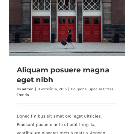
Aliquam posuere magna
eget nibh
By
admin
|
9 września, 2015
|
Coupons
,
Special Offers
,
Trends
Aliquam posuere magna eget nibh
Donec finibus sit amet orci eget ultricies.
Praesent posuere ante ut erat fringilla,
vestibulum placerat metus mattis. Aenean