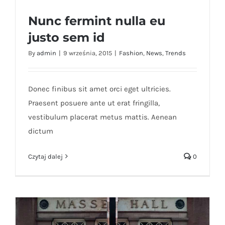
Nunc fermint nulla eu
justo sem id
By
admin
|
9 września, 2015
|
Fashion
,
News
,
Trends
Nunc fermint nulla eu justo sem id
Donec finibus sit amet orci eget ultricies.
Praesent posuere ante ut erat fringilla,
vestibulum placerat metus mattis. Aenean
dictum
Czytaj dalej
0