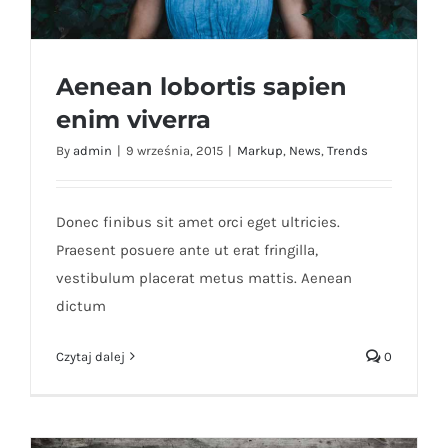
Aenean lobortis sapien
enim viverra
By
admin
|
9 września, 2015
|
Markup
,
News
,
Trends
Aenean lobortis sapien enim viverra
Donec finibus sit amet orci eget ultricies.
Praesent posuere ante ut erat fringilla,
vestibulum placerat metus mattis. Aenean
dictum
Czytaj dalej
0