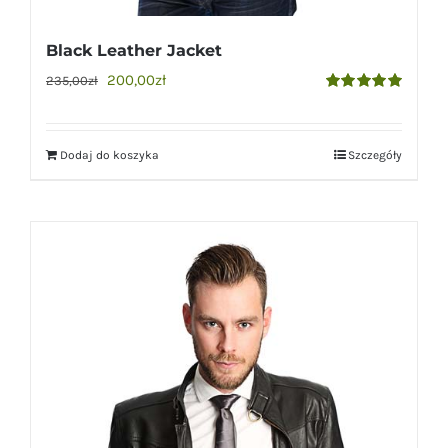
Black Leather Jacket
200,00
zł
235,00
zł
Oceniono
5.00
na 5
Dodaj do koszyka
Szczegóły