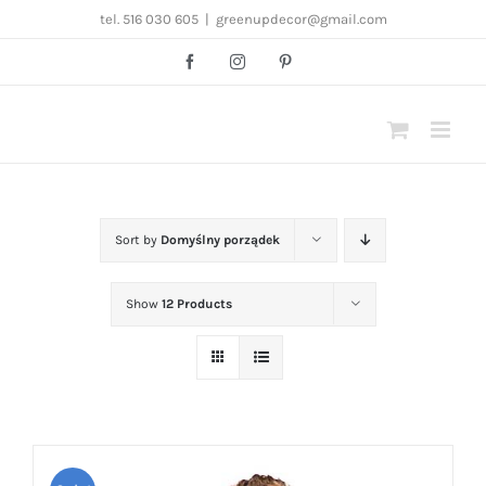
Przejdź
tel. 516 030 605
|
greenupdecor@gmail.com
do
Facebook
Instagram
Pinterest
zawartości
Sort by
Domyślny porządek
Show
12 Products