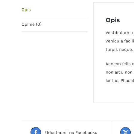
Opis
Opis
Opinie (0)
Vestibulum tel
vehicula faci
turpis neque.
Aenean felis d
non arcu non 
lectus. Phasel
Udostępnij na Facebooku