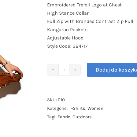
Embroidered Trefoil Logo at Chest
High Stance Collar
Full Zip with Branded Contrast Zip Pull
Kangaroo Pockets
Adjustable Hood
Style Code: G84717
Dodaj do koszyk
ilość
Blue
Stripe
Sweater
SKU:
010
Kategorie:
T-Shirts
,
Women
Tagi:
Fabric
,
Outdoors