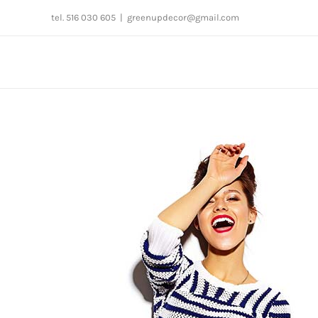
Przejdź
tel. 516 030 605
|
greenupdecor@gmail.com
do
zawartości