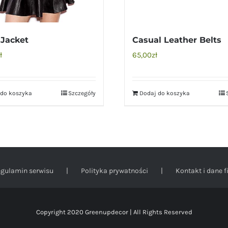
 Jacket
Casual Leather Belts
ł
65,00
zł
 do koszyka
Szczegóły
Dodaj do koszyka
gulamin serwisu
Polityka prywatności
Kontakt i dane f
Copyright 2020 Greenupdecor | All Rights Reserved