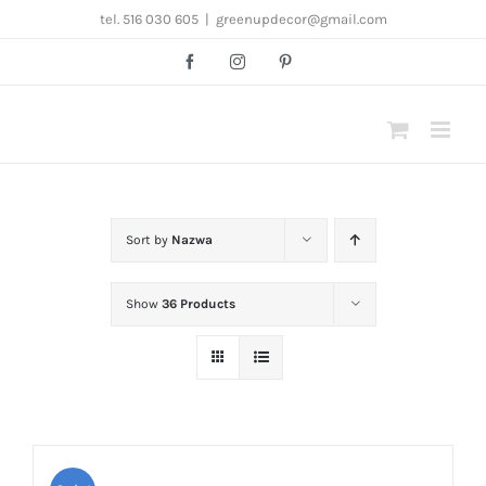
Przejdź
tel. 516 030 605
|
greenupdecor@gmail.com
do
Facebook
Instagram
Pinterest
zawartości
Sort by
Nazwa
Show
36 Products