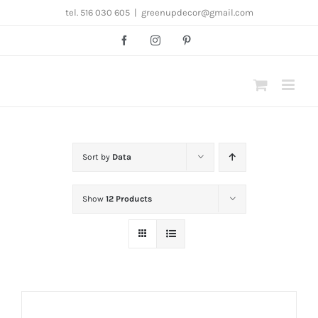
Przejdź
tel. 516 030 605
|
greenupdecor@gmail.com
do
Facebook
Instagram
Pinterest
zawartości
Sort by
Data
Show
12 Products